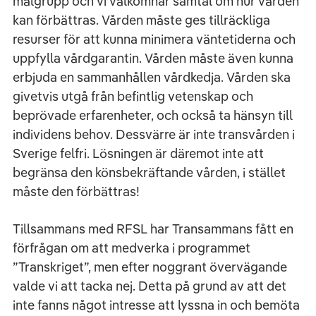
målgrupp och vi välkomnar samtal om hur vården
kan förbättras. Vården måste ges tillräckliga
resurser för att kunna minimera väntetiderna och
uppfylla vårdgarantin. Vården måste även kunna
erbjuda en sammanhållen vårdkedja. Vården ska
givetvis utgå från befintlig vetenskap och
beprövade erfarenheter, och också ta hänsyn till
individens behov. Dessvärre är inte transvården i
Sverige felfri. Lösningen är däremot inte att
begränsa den könsbekräftande vården, i stället
måste den förbättras!
Tillsammans med RFSL har Transammans fått en
förfrågan om att medverka i programmet
”Transkriget”, men efter noggrant övervägande
valde vi att tacka nej. Detta på grund av att det
inte fanns något intresse att lyssna in och bemöta