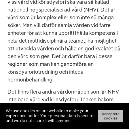
viss vård vid könsdysfori ska vara så kallad
nationell högspecialiserad vård (NHV). Det är
vård som är komplex eller som inte så många
söker. Man vill därför samla vården vid färre
enheter för att kunna upprätthålla kompetens i
hela det multidisciplinära teamet, ha möjlighet
att utveckla vården och hålla en god kvalitet på
den vård som ges. Det är därför bara i dessa
regioner som man kan genomföra en
könsdysforiutredning och inleda
hormonbehandling.
Det finns flera andra vårdområden som är NHV,
inte bara vård vid könsdysfori. Tanken bakom
beslutet att göra stora delar av den
We use cookies on our website to make your
Acceptera
könsbekräftande vården till NHV är att göra
experience better.
Your personal data is secure
cookies
and we do not share it with anyone.
vården mer likvärdig över hela landet, förbättra