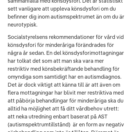
sammanfalla med könsdysfori. Det är statistiskt
sett vanligare att uppleva könsdysfori om du
befinner dig inom autismspektrumet än om du är
neurotypisk.
Socialstyrelsens rekommendationer för vård vid
könsdysfori för minderåriga förändrades för
några år sedan. En del könsdysforimottagningar
har tolkat det som att man ska vara mer
restriktiv med könsbekräftande behandling för
omyndiga som samtidigt har en autismdiagnos.
Det är dock viktigt att känna till är att även om
flera mottagningar har blivit mer restriktiva med
att påbörja behandlingar för minderåriga ska du
alltid ha möjlighet att få ditt vårdbehov utrett:
att neka utredning enbart baserat på AST
(autismspektrumtillstånd) är en form av negativ