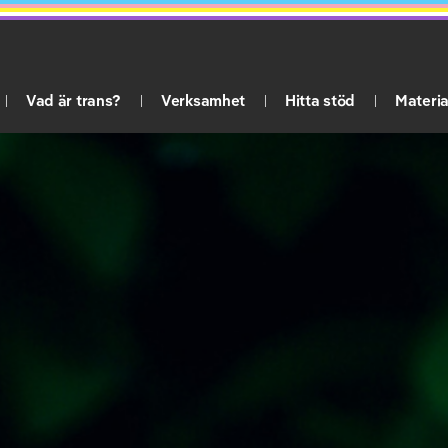
Vad är trans?
Verksamhet
Hitta stöd
Materia