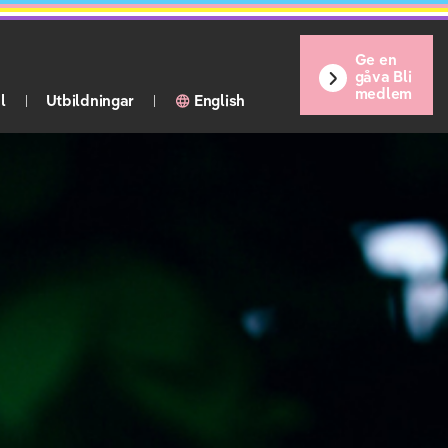
Ge en
gåva Bli
medlem
l
Utbildningar
English