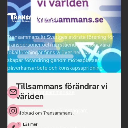
Broschyr med fakta om trans. Riktar sig i
första hand till dig som är transperson eller
som funderar kring din könsidentitet och som
är mellan 12–25 år. Andra upplagan, utgiven
2026.
Transammans är Sveriges största förening för
transpersoner och närstående. Genom våra
Läs mer
lokalföreningar finns vi över hela landet. Vi
skapar förändring genom mötesplatser,
påverkansarbete och kunskapsspridning.
Tillsammans förändrar vi
info@transammans.se
världen
Transammans på Instagram
Infoblad om Transammans.
Läs mer