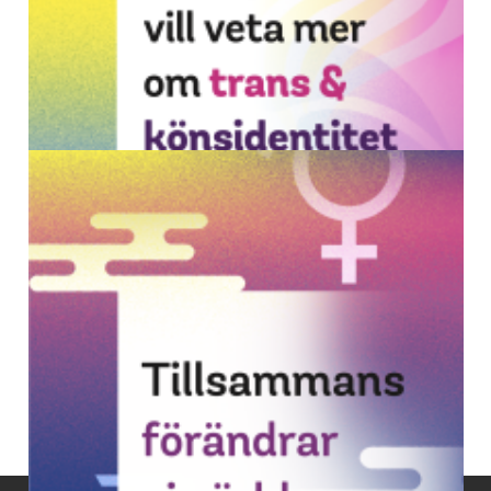
Vikten av kunskap och
gemenskap
Rapport om erfarenheter och behov hos
närstående till transpersoner. Publiceringsår:
2023.
Läs mer
Till dig som vill veta mer
om trans & könsidentitet