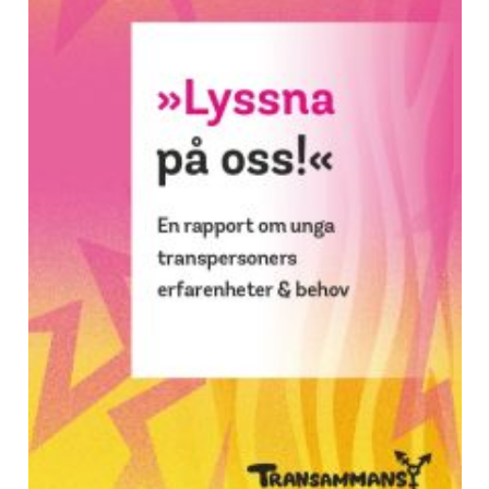
Transkunskap – handbok
för närstående
Information och vägledning för dig som är
närstående till en eller flera transpersoner.
Andra upplagan, utgiven 2026.
Läs mer